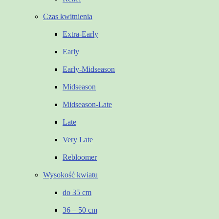
Czas kwitnienia
Extra-Early
Early
Early-Midseason
Midseason
Midseason-Late
Late
Very Late
Rebloomer
Wysokość kwiatu
do 35 cm
36 – 50 cm