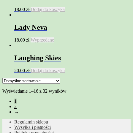
18,00
zł
Dodaj do koszyka
Lady Neva
18,00
zł
Wyprzedane
Laughing Skies
20,00
zł
Dodaj do koszyka
Wyświetlanie 1–16 z 32 wyników
1
2
→
Regulamin sklepu
Wysyłka i płatności
Polityka prywatności