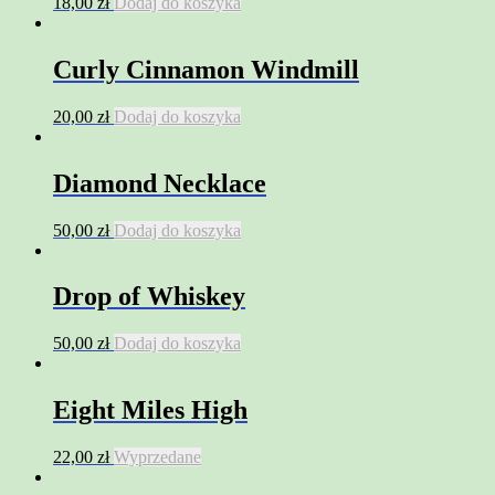
18,00
zł
Dodaj do koszyka
Curly Cinnamon Windmill
20,00
zł
Dodaj do koszyka
Diamond Necklace
50,00
zł
Dodaj do koszyka
Drop of Whiskey
50,00
zł
Dodaj do koszyka
Eight Miles High
22,00
zł
Wyprzedane