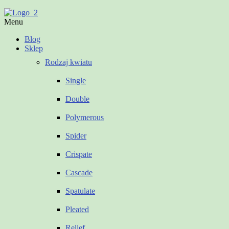
Menu
Blog
Sklep
Rodzaj kwiatu
Single
Double
Polymerous
Spider
Crispate
Cascade
Spatulate
Pleated
Relief