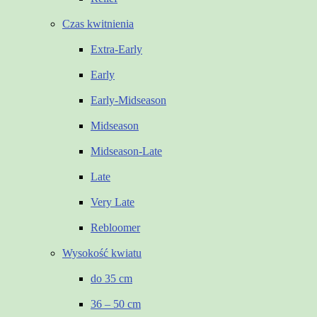
Czas kwitnienia
Extra-Early
Early
Early-Midseason
Midseason
Midseason-Late
Late
Very Late
Rebloomer
Wysokość kwiatu
do 35 cm
36 – 50 cm