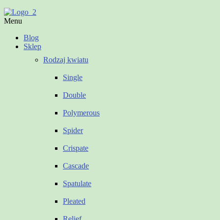
Menu
Blog
Sklep
Rodzaj kwiatu
Single
Double
Polymerous
Spider
Crispate
Cascade
Spatulate
Pleated
Relief