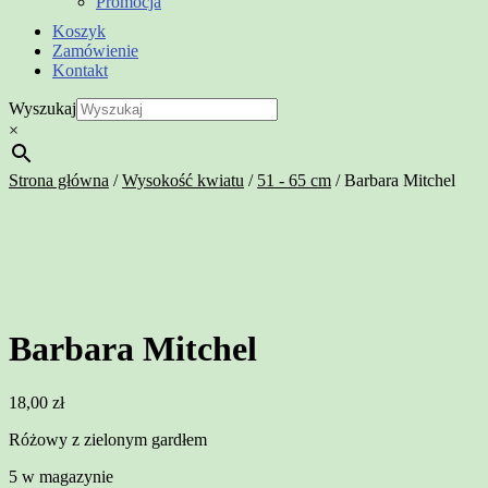
Promocja
Koszyk
Zamówienie
Kontakt
Wyszukaj
×
Strona główna
/
Wysokość kwiatu
/
51 - 65 cm
/
Barbara Mitchel
Barbara Mitchel
18,00
zł
Różowy z zielonym gardłem
5 w magazynie