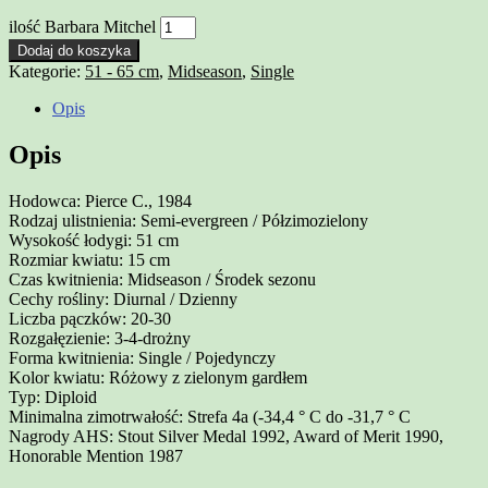
ilość Barbara Mitchel
Dodaj do koszyka
Kategorie:
51 - 65 cm
,
Midseason
,
Single
Opis
Opis
Hodowca: Pierce C., 1984
Rodzaj ulistnienia: Semi-evergreen / Półzimozielony
Wysokość łodygi: 51 cm
Rozmiar kwiatu: 15 cm
Czas kwitnienia: Midseason / Środek sezonu
Cechy rośliny: Diurnal / Dzienny
Liczba pączków: 20-30
Rozgałęzienie: 3-4-drożny
Forma kwitnienia: Single / Pojedynczy
Kolor kwiatu: Różowy z zielonym gardłem
Typ: Diploid
Minimalna zimotrwałość: Strefa 4a (-34,4 ° C do -31,7 ° C
Nagrody AHS: Stout Silver Medal 1992, Award of Merit 1990,
Honorable Mention 1987