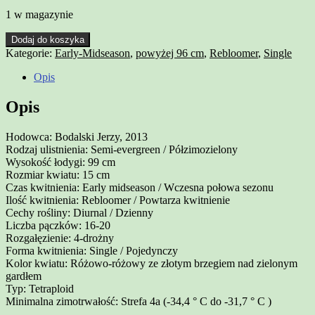
1 w magazynie
Dodaj do koszyka
Kategorie:
Early-Midseason
,
powyżej 96 cm
,
Rebloomer
,
Single
Opis
Opis
Hodowca: Bodalski Jerzy, 2013
Rodzaj ulistnienia: Semi-evergreen / Półzimozielony
Wysokość łodygi: 99 cm
Rozmiar kwiatu: 15 cm
Czas kwitnienia: Early midseason / Wczesna połowa sezonu
Ilość kwitnienia: Rebloomer / Powtarza kwitnienie
Cechy rośliny: Diurnal / Dzienny
Liczba pączków: 16-20
Rozgałęzienie: 4-drożny
Forma kwitnienia: Single / Pojedynczy
Kolor kwiatu: Różowo-różowy ze złotym brzegiem nad zielonym
gardłem
Typ: Tetraploid
Minimalna zimotrwałość: Strefa 4a (-34,4 ° C do -31,7 ° C )