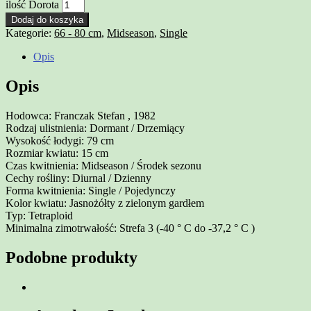
ilość Dorota
Dodaj do koszyka
Kategorie:
66 - 80 cm
,
Midseason
,
Single
Opis
Opis
Hodowca: Franczak Stefan , 1982
Rodzaj ulistnienia: Dormant / Drzemiący
Wysokość łodygi: 79 cm
Rozmiar kwiatu: 15 cm
Czas kwitnienia: Midseason / Środek sezonu
Cechy rośliny: Diurnal / Dzienny
Forma kwitnienia: Single / Pojedynczy
Kolor kwiatu: Jasnożółty z zielonym gardłem
Typ: Tetraploid
Minimalna zimotrwałość: Strefa 3 (-40 ° C do -37,2 ° C )
Podobne produkty