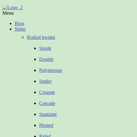
Menu
Blog
Sklep
Rodzaj kwiatu
Single
Double
Polymerous
Spider
Crispate
Cascade
Spatulate
Pleated
Relief