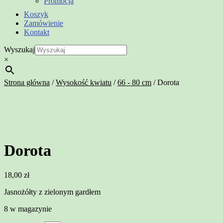
Promocja
Koszyk
Zamówienie
Kontakt
Wyszukaj
×
Strona główna
/
Wysokość kwiatu
/
66 - 80 cm
/
Dorota
Dorota
18,00
zł
Jasnożółty z zielonym gardłem
8 w magazynie