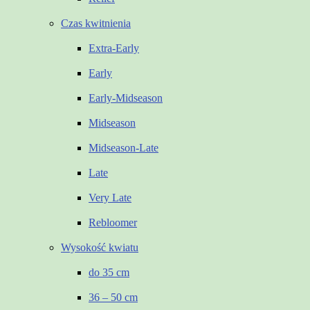
Czas kwitnienia
Extra-Early
Early
Early-Midseason
Midseason
Midseason-Late
Late
Very Late
Rebloomer
Wysokość kwiatu
do 35 cm
36 – 50 cm