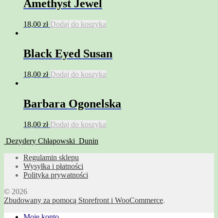
Amethyst Jewel
18,00
zł
Dodaj do koszyka
Black Eyed Susan
18,00
zł
Dodaj do koszyka
Barbara Ogonelska
18,00
zł
Dodaj do koszyka
Dezydery Chłapowski
Dunin
Regulamin sklepu
Wysyłka i płatności
Polityka prywatności
© 2026
Zbudowany za pomocą Storefront i WooCommerce
.
Moje konto