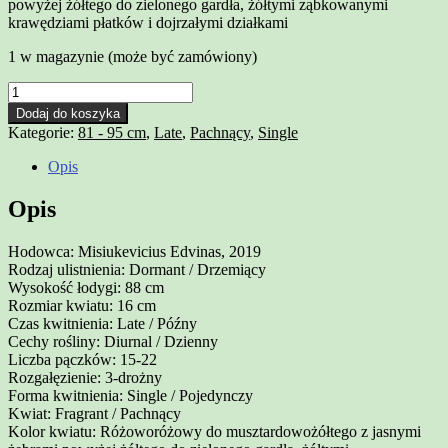
powyżej żółtego do zielonego gardła, żółtymi ząbkowanymi
krawędziami płatków i dojrzałymi działkami
1 w magazynie (może być zamówiony)
Dodaj do koszyka
Kategorie:
81 - 95 cm
,
Late
,
Pachnący
,
Single
Opis
Opis
Hodowca: Misiukevicius Edvinas, 2019
Rodzaj ulistnienia: Dormant / Drzemiący
Wysokość łodygi: 88 cm
Rozmiar kwiatu: 16 cm
Czas kwitnienia: Late / Późny
Cechy rośliny: Diurnal / Dzienny
Liczba pączków: 15-22
Rozgałęzienie: 3-drożny
Forma kwitnienia: Single / Pojedynczy
Kwiat: Fragrant / Pachnący
Kolor kwiatu: Różoworóżowy do musztardowożółtego z jasnymi