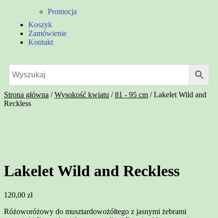
Promocja
Koszyk
Zamówienie
Kontakt
Strona główna
/
Wysokość kwiatu
/
81 - 95 cm
/
Lakelet Wild and
Reckless
Lakelet Wild and Reckless
120,00
zł
Różoworóżowy do musztardowożółtego z jasnymi żebrami