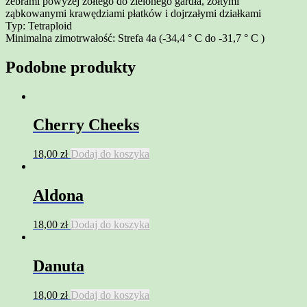
żebrami powyżej żółtego do zielonego gardła, żółtymi
ząbkowanymi krawędziami płatków i dojrzałymi działkami
Typ: Tetraploid
Minimalna zimotrwałość: Strefa 4a (-34,4 ° C do -31,7 ° C )
Podobne produkty
Cherry Cheeks
18,00
zł
Dodaj do koszyka
Aldona
18,00
zł
Dodaj do koszyka
Danuta
18,00
zł
Dodaj do koszyka