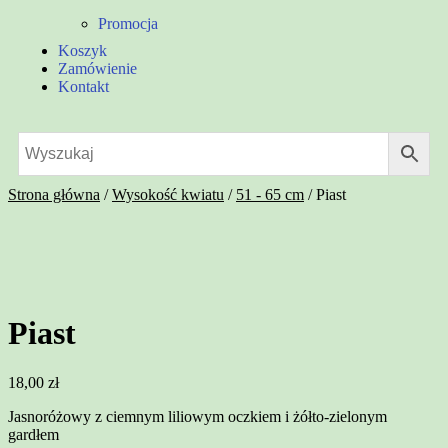
Promocja
Koszyk
Zamówienie
Kontakt
Strona główna
/
Wysokość kwiatu
/
51 - 65 cm
/
Piast
Piast
18,00
zł
Jasnoróżowy z ciemnym liliowym oczkiem i żółto-zielonym
gardłem