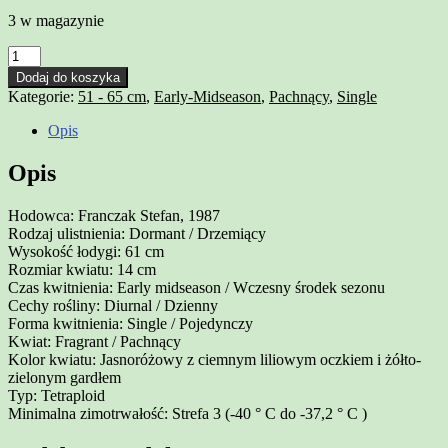
3 w magazynie
Dodaj do koszyka
Kategorie:
51 - 65 cm
,
Early-Midseason
,
Pachnący
,
Single
Opis
Opis
Hodowca: Franczak Stefan, 1987
Rodzaj ulistnienia: Dormant / Drzemiący
Wysokość łodygi: 61 cm
Rozmiar kwiatu: 14 cm
Czas kwitnienia: Early midseason / Wczesny środek sezonu
Cechy rośliny: Diurnal / Dzienny
Forma kwitnienia: Single / Pojedynczy
Kwiat: Fragrant / Pachnący
Kolor kwiatu: Jasnoróżowy z ciemnym liliowym oczkiem i żółto-
zielonym gardłem
Typ: Tetraploid
Minimalna zimotrwałość: Strefa 3 (-40 ° C do -37,2 ° C )