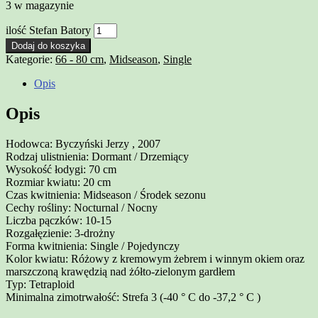
3 w magazynie
ilość Stefan Batory
Dodaj do koszyka
Kategorie:
66 - 80 cm
,
Midseason
,
Single
Opis
Opis
Hodowca: Byczyński Jerzy , 2007
Rodzaj ulistnienia: Dormant / Drzemiący
Wysokość łodygi: 70 cm
Rozmiar kwiatu: 20 cm
Czas kwitnienia: Midseason / Środek sezonu
Cechy rośliny: Nocturnal / Nocny
Liczba pączków: 10-15
Rozgałęzienie: 3-drożny
Forma kwitnienia: Single / Pojedynczy
Kolor kwiatu: Różowy z kremowym żebrem i winnym okiem oraz
marszczoną krawędzią nad żółto-zielonym gardłem
Typ: Tetraploid
Minimalna zimotrwałość: Strefa 3 (-40 ° C do -37,2 ° C )