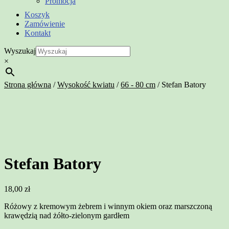
Promocja
Koszyk
Zamówienie
Kontakt
Wyszukaj
×
Strona główna
/
Wysokość kwiatu
/
66 - 80 cm
/
Stefan Batory
Stefan Batory
18,00
zł
Różowy z kremowym żebrem i winnym okiem oraz marszczoną
krawędzią nad żółto-zielonym gardłem