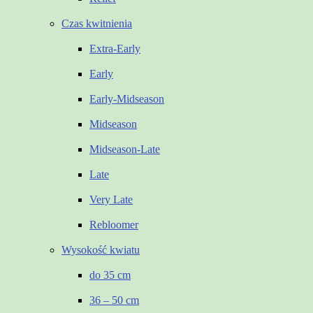
Czas kwitnienia
Extra-Early
Early
Early-Midseason
Midseason
Midseason-Late
Late
Very Late
Rebloomer
Wysokość kwiatu
do 35 cm
36 – 50 cm