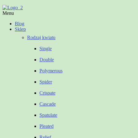
Menu
Blog
Sklep
Rodzaj kwiatu
Single
Double
Polymerous
Spider
Crispate
Cascade
Spatulate
Pleated
Relief