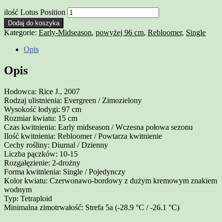
ilość Lotus Position
Dodaj do koszyka
Kategorie:
Early-Midseason
,
powyżej 96 cm
,
Rebloomer
,
Single
Opis
Opis
Hodowca: Rice J., 2007
Rodzaj ulistnienia: Evergreen / Zimozielony
Wysokość łodygi: 97 cm
Rozmiar kwiatu: 15 cm
Czas kwitnienia: Early midseason / Wczesna połowa sezonu
Ilość kwitnienia: Rebloomer / Powtarza kwitnienie
Cechy rośliny: Diurnal / Dzienny
Liczba pączków: 10-15
Rozgałęzienie: 2-drożny
Forma kwitnienia: Single / Pojedynczy
Kolor kwiatu: Czerwonawo-bordowy z dużym kremowym znakiem
wodnym
Typ: Tetraploid
Minimalna zimotrwałość: Strefa 5a (-28.9 °C / -26.1 °C)