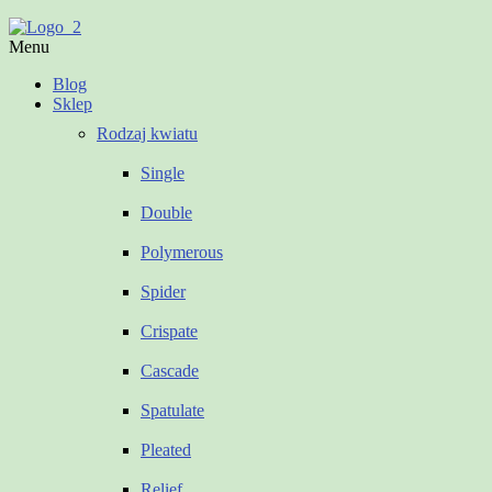
Menu
Blog
Sklep
Rodzaj kwiatu
Single
Double
Polymerous
Spider
Crispate
Cascade
Spatulate
Pleated
Relief