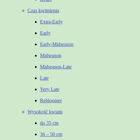
Czas kwitnienia
Extra-Early
Early
Early-Midseason
Midseason
Midseason-Late
Late
Very Late
Rebloomer
Wysokość kwiatu
do 35 cm
36 – 50 cm