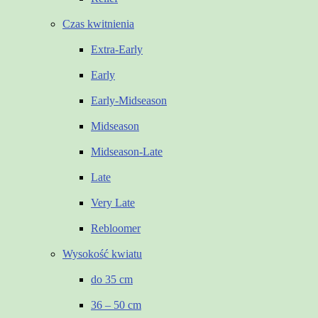
Czas kwitnienia
Extra-Early
Early
Early-Midseason
Midseason
Midseason-Late
Late
Very Late
Rebloomer
Wysokość kwiatu
do 35 cm
36 – 50 cm