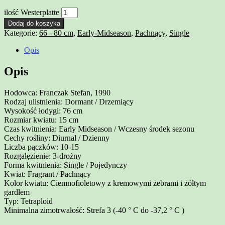
ilość Westerplatte
Dodaj do koszyka
Kategorie:
66 - 80 cm
,
Early-Midseason
,
Pachnący
,
Single
Opis
Opis
Hodowca: Franczak Stefan, 1990
Rodzaj ulistnienia: Dormant / Drzemiący
Wysokość łodygi: 76 cm
Rozmiar kwiatu: 15 cm
Czas kwitnienia: Early Midseason / Wczesny środek sezonu
Cechy rośliny: Diurnal / Dzienny
Liczba pączków: 10-15
Rozgałęzienie: 3-drożny
Forma kwitnienia: Single / Pojedynczy
Kwiat: Fragrant / Pachnący
Kolor kwiatu: Ciemnofioletowy z kremowymi żebrami i żółtym
gardłem
Typ: Tetraploid
Minimalna zimotrwałość: Strefa 3 (-40 ° C do -37,2 ° C )