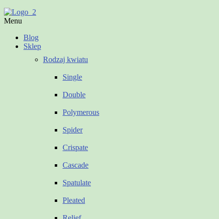
Menu
Blog
Sklep
Rodzaj kwiatu
Single
Double
Polymerous
Spider
Crispate
Cascade
Spatulate
Pleated
Relief