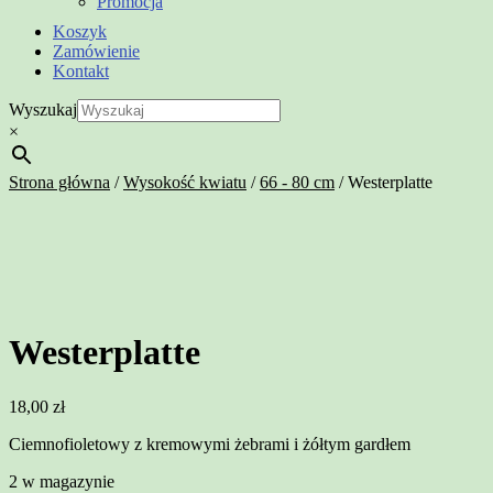
Promocja
Koszyk
Zamówienie
Kontakt
Wyszukaj
×
Strona główna
/
Wysokość kwiatu
/
66 - 80 cm
/
Westerplatte
Westerplatte
18,00
zł
Ciemnofioletowy z kremowymi żebrami i żółtym gardłem
2 w magazynie