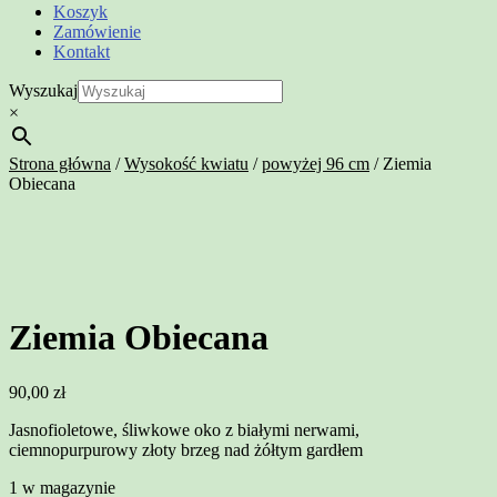
Koszyk
Zamówienie
Kontakt
Wyszukaj
×
Strona główna
/
Wysokość kwiatu
/
powyżej 96 cm
/
Ziemia
Obiecana
Ziemia Obiecana
90,00
zł
Jasnofioletowe, śliwkowe oko z białymi nerwami,
ciemnopurpurowy złoty brzeg nad żółtym gardłem
1 w magazynie