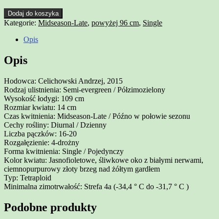
Dodaj do koszyka
Kategorie:
Midseason-Late
,
powyżej 96 cm
,
Single
Opis
Opis
Hodowca: Celichowski Andrzej, 2015
Rodzaj ulistnienia: Semi-evergreen / Półzimozielony
Wysokość łodygi: 109 cm
Rozmiar kwiatu: 14 cm
Czas kwitnienia: Midseason-Late / Późno w połowie sezonu
Cechy rośliny: Diurnal / Dzienny
Liczba pączków: 16-20
Rozgałęzienie: 4-drożny
Forma kwitnienia: Single / Pojedynczy
Kolor kwiatu: Jasnofioletowe, śliwkowe oko z białymi nerwami,
ciemnopurpurowy złoty brzeg nad żółtym gardłem
Typ: Tetraploid
Minimalna zimotrwałość: Strefa 4a (-34,4 ° C do -31,7 ° C )
Podobne produkty