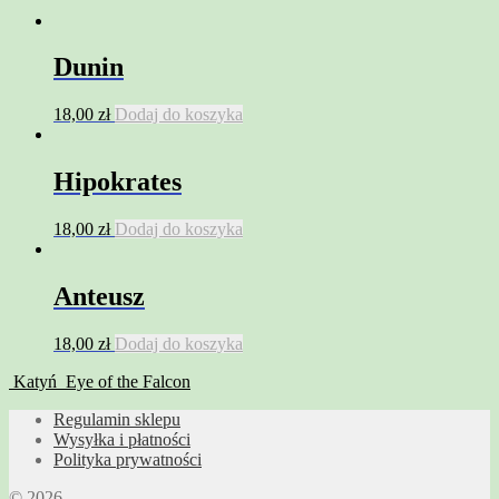
Dunin
18,00
zł
Dodaj do koszyka
Hipokrates
18,00
zł
Dodaj do koszyka
Anteusz
18,00
zł
Dodaj do koszyka
Katyń
Eye of the Falcon
Regulamin sklepu
Wysyłka i płatności
Polityka prywatności
© 2026