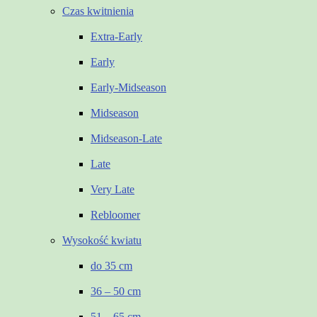
Czas kwitnienia
Extra-Early
Early
Early-Midseason
Midseason
Midseason-Late
Late
Very Late
Rebloomer
Wysokość kwiatu
do 35 cm
36 – 50 cm
51 – 65 cm