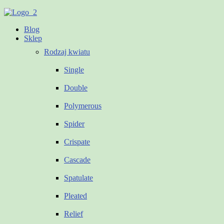
Menu
Blog
Sklep
Rodzaj kwiatu
Single
Double
Polymerous
Spider
Crispate
Cascade
Spatulate
Pleated
Relief