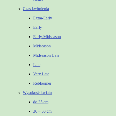
Czas kwitnienia
Extra-Early
Early
Early-Midseason
Midseason
Midseason-Late
Late
Very Late
Rebloomer
Wysokość kwiatu
do 35 cm
36 – 50 cm