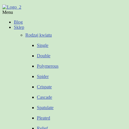
Menu
Blog
Sklep
Rodzaj kwiatu
Single
Double
Polymerous
Spider
Crispate
Cascade
Spatulate
Pleated
Relief